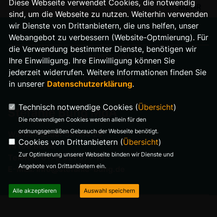
Diese Webseite verwendet Cookies, die notwendig
MEHR
sind, um die Webseite zu nutzen. Weiterhin verwenden
wir Dienste von Drittanbietern, die uns helfen, unser
Webangebot zu verbessern (Website-Optmierung). Für
die Verwendung bestimmter Dienste, benötigen wir
IMPRESSUM
Ihre Einwilligung. Ihre Einwilligung können Sie
jederzeit widerrufen. Weitere Informationen finden Sie
DATENSCHUTZ
in unserer
Datenschutzerklärung
.
Technisch notwendige Cookies (
Übersicht
)
Stefanie Bung MdA
Die notwendigen Cookies werden allein für den
ordnungsgemäßen Gebrauch der Webseite benötigt.
Warnemünder Straße 29
Cookies von Drittanbietern (
Übersicht
)
14199 Berlin
Zur Optimierung unserer Webseite binden wir Dienste und
Telefon: 0176 321 977 18
Angebote von Drittanbietern ein.
E-Mail: info@stefanie-bung.de
Alle akzeptieren
Auswahl speichern