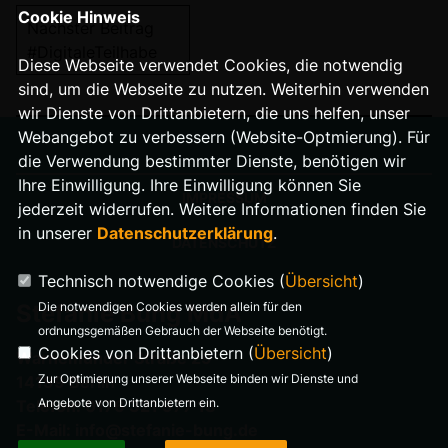
Cookie Hinweis
Nächster Beitrag
#DigitaleTeilhabe
Diese Webseite verwendet Cookies, die notwendig
sind, um die Webseite zu nutzen. Weiterhin verwenden
wir Dienste von Drittanbietern, die uns helfen, unser
Webangebot zu verbessern (Website-Optmierung). Für
die Verwendung bestimmter Dienste, benötigen wir
Ihre Einwilligung. Ihre Einwilligung können Sie
IMPRESSUM
jederzeit widerrufen. Weitere Informationen finden Sie
in unserer
Datenschutzerklärung
.
DATENSCHUTZ
Technisch notwendige Cookies (
Übersicht
)
Die notwendigen Cookies werden allein für den
Stefanie Bung MdA
ordnungsgemäßen Gebrauch der Webseite benötigt.
Cookies von Drittanbietern (
Übersicht
)
Warnemünder Straße 29
Zur Optimierung unserer Webseite binden wir Dienste und
14199 Berlin
Angebote von Drittanbietern ein.
Telefon: 0176 321 977 18
E-Mail: info@stefanie-bung.de