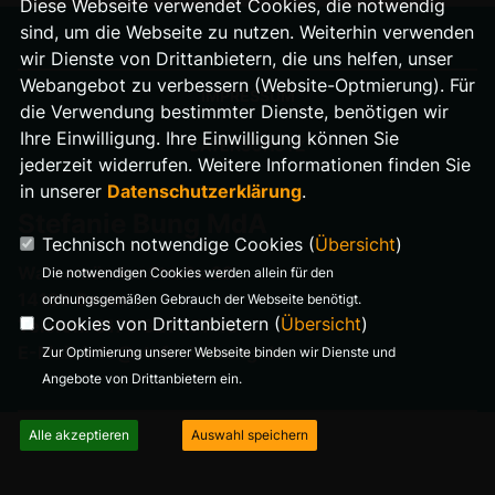
Diese Webseite verwendet Cookies, die notwendig
sind, um die Webseite zu nutzen. Weiterhin verwenden
wir Dienste von Drittanbietern, die uns helfen, unser
Webangebot zu verbessern (Website-Optmierung). Für
IMPRESSUM
die Verwendung bestimmter Dienste, benötigen wir
Ihre Einwilligung. Ihre Einwilligung können Sie
DATENSCHUTZ
jederzeit widerrufen. Weitere Informationen finden Sie
in unserer
Datenschutzerklärung
.
Stefanie Bung MdA
Technisch notwendige Cookies (
Übersicht
)
Warnemünder Straße 29
Die notwendigen Cookies werden allein für den
14199 Berlin
ordnungsgemäßen Gebrauch der Webseite benötigt.
Cookies von Drittanbietern (
Übersicht
)
Telefon: 0176 321 977 18
E-Mail: info@stefanie-bung.de
Zur Optimierung unserer Webseite binden wir Dienste und
Angebote von Drittanbietern ein.
Alle akzeptieren
Auswahl speichern