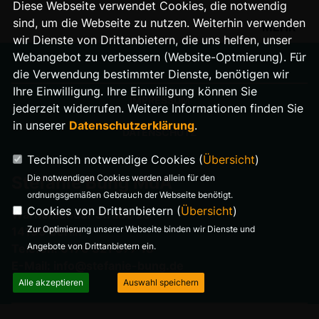
Diese Webseite verwendet Cookies, die notwendig
sind, um die Webseite zu nutzen. Weiterhin verwenden
MEHR
wir Dienste von Drittanbietern, die uns helfen, unser
Webangebot zu verbessern (Website-Optmierung). Für
die Verwendung bestimmter Dienste, benötigen wir
Ihre Einwilligung. Ihre Einwilligung können Sie
IMPRESSUM
jederzeit widerrufen. Weitere Informationen finden Sie
in unserer
Datenschutzerklärung
.
DATENSCHUTZ
Technisch notwendige Cookies (
Übersicht
)
Die notwendigen Cookies werden allein für den
Stefanie Bung MdA
ordnungsgemäßen Gebrauch der Webseite benötigt.
Cookies von Drittanbietern (
Übersicht
)
Warnemünder Straße 29
Zur Optimierung unserer Webseite binden wir Dienste und
14199 Berlin
Angebote von Drittanbietern ein.
Telefon: 0176 321 977 18
E-Mail: info@stefanie-bung.de
Alle akzeptieren
Auswahl speichern