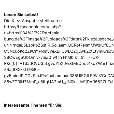
Lesen Sie selbst!
Die Kiez-Ausgabe steht unter:
https://l.facebook.com/l.php?
u=https%3A%2F%2Fstefanie-
bung.de%2Fimage%2Fuploads%2Fdata%2Fkiezausgabe
uNNrnqaL5LzokoZSsfIR_5o_aem_UERot7enmMWqiUf8UN
C5NcuoKq2ZKCmPRmyveXEFCwLQ2guwkZxtLtymKvscSjQ
S8CwEgSUbOmlv-vjeZ0_wfTYFhMbI&__tn__=-UK-
R&c[0]=AT3JdOVU35LgvqYbX6wXtMrOoot4kdZWoiTmzm
ZRJ_6XXkkO7Bi8t-
gv5mied9IOGzSmJPsYbxhmmhxn385UlEGILF9VeZCnQA
88wZC0IHZMmP_e5lfgUA2mU_yiN0kUJvEjDAR662ZLZ
Interessante Themen für Sie: