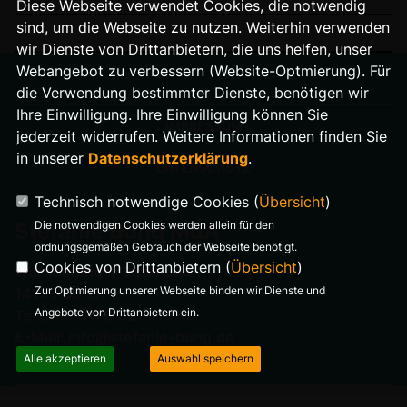
Diese Webseite verwendet Cookies, die notwendig
sind, um die Webseite zu nutzen. Weiterhin verwenden
wir Dienste von Drittanbietern, die uns helfen, unser
Webangebot zu verbessern (Website-Optmierung). Für
die Verwendung bestimmter Dienste, benötigen wir
Ihre Einwilligung. Ihre Einwilligung können Sie
IMPRESSUM
jederzeit widerrufen. Weitere Informationen finden Sie
in unserer
Datenschutzerklärung
.
DATENSCHUTZ
Technisch notwendige Cookies (
Übersicht
)
Die notwendigen Cookies werden allein für den
Stefanie Bung MdA
ordnungsgemäßen Gebrauch der Webseite benötigt.
Cookies von Drittanbietern (
Übersicht
)
Warnemünder Straße 29
Zur Optimierung unserer Webseite binden wir Dienste und
14199 Berlin
Angebote von Drittanbietern ein.
Telefon: 0176 321 977 18
E-Mail: info@stefanie-bung.de
Alle akzeptieren
Auswahl speichern