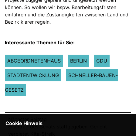
Projekte zügiger geplant und umgesetzt werden
können. So wollen wir bspw. Bearbeitungsfristen
einführen und die Zuständigkeiten zwischen Land und
Bezirk klarer regeln.
Interessante Themen für Sie:
ABGEORDNETENHAUS
BERLIN
CDU
STADTENTWICKLUNG
SCHNELLER-BAUEN-
GESETZ
Nächster Beitrag
Cookie Hinweis
Eilantrag des Senats stattgegeben: Gericht
verbietet Kita-Streik