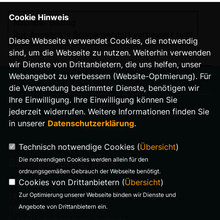
Cookie Hinweis
Nächster Beitrag
Bus-Angebot in Schmargendorf verbessert sich!
Diese Webseite verwendet Cookies, die notwendig
sind, um die Webseite zu nutzen. Weiterhin verwenden
wir Dienste von Drittanbietern, die uns helfen, unser
Webangebot zu verbessern (Website-Optmierung). Für
die Verwendung bestimmter Dienste, benötigen wir
Ihre Einwilligung. Ihre Einwilligung können Sie
IMPRESSUM
jederzeit widerrufen. Weitere Informationen finden Sie
in unserer
Datenschutzerklärung
.
DATENSCHUTZ
Technisch notwendige Cookies (
Übersicht
)
Die notwendigen Cookies werden allein für den
Stefanie Bung MdA
ordnungsgemäßen Gebrauch der Webseite benötigt.
Cookies von Drittanbietern (
Übersicht
)
Warnemünder Straße 29
Zur Optimierung unserer Webseite binden wir Dienste und
14199 Berlin
Angebote von Drittanbietern ein.
Telefon: 0176 321 977 18