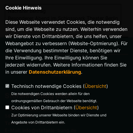
Cookie Hinweis
Nächster Beitrag
Besonderer Abend im Schlosspark Theater Berlin
Diese Webseite verwendet Cookies, die notwendig
sind, um die Webseite zu nutzen. Weiterhin verwenden
wir Dienste von Drittanbietern, die uns helfen, unser
Webangebot zu verbessern (Website-Optmierung). Für
die Verwendung bestimmter Dienste, benötigen wir
Ihre Einwilligung. Ihre Einwilligung können Sie
IMPRESSUM
jederzeit widerrufen. Weitere Informationen finden Sie
in unserer
Datenschutzerklärung
.
DATENSCHUTZ
Technisch notwendige Cookies (
Übersicht
)
Die notwendigen Cookies werden allein für den
Stefanie Bung MdA
ordnungsgemäßen Gebrauch der Webseite benötigt.
Cookies von Drittanbietern (
Übersicht
)
Warnemünder Straße 29
Zur Optimierung unserer Webseite binden wir Dienste und
14199 Berlin
Angebote von Drittanbietern ein.
Telefon: 0176 321 977 18
E-Mail: info@stefanie-bung.de