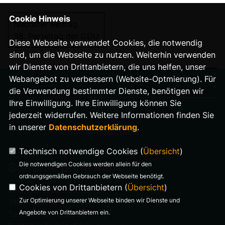
Cookie Hinweis
Nächster Beitrag
38. Parteitag der CDU
Diese Webseite verwendet Cookies, die notwendig
sind, um die Webseite zu nutzen. Weiterhin verwenden
wir Dienste von Drittanbietern, die uns helfen, unser
Webangebot zu verbessern (Website-Optmierung). Für
die Verwendung bestimmter Dienste, benötigen wir
Ihre Einwilligung. Ihre Einwilligung können Sie
IMPRESSUM
jederzeit widerrufen. Weitere Informationen finden Sie
in unserer
Datenschutzerklärung
.
DATENSCHUTZ
Technisch notwendige Cookies (
Übersicht
)
Die notwendigen Cookies werden allein für den
Stefanie Bung MdA
ordnungsgemäßen Gebrauch der Webseite benötigt.
Cookies von Drittanbietern (
Übersicht
)
Warnemünder Straße 29
Zur Optimierung unserer Webseite binden wir Dienste und
14199 Berlin
Angebote von Drittanbietern ein.
Telefon: 0176 321 977 18