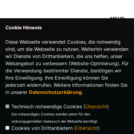
MEHR
Personen (1)
Cookie Hinweis
Diese Webseite verwendet Cookies, die notwendig
Stefanie Bung
sind, um die Webseite zu nutzen. Weiterhin verwenden
wir Dienste von Drittanbietern, die uns helfen, unser
Webangebot zu verbessern (Website-Optmierung). Für
die Verwendung bestimmter Dienste, benötigen wir
Ihre Einwilligung. Ihre Einwilligung können Sie
IMPRESSUM
jederzeit widerrufen. Weitere Informationen finden Sie
in unserer
Datenschutzerklärung
.
DATENSCHUTZ
Technisch notwendige Cookies (
Übersicht
)
Die notwendigen Cookies werden allein für den
Stefanie Bung MdA
ordnungsgemäßen Gebrauch der Webseite benötigt.
Cookies von Drittanbietern (
Übersicht
)
Warnemünder Straße 29