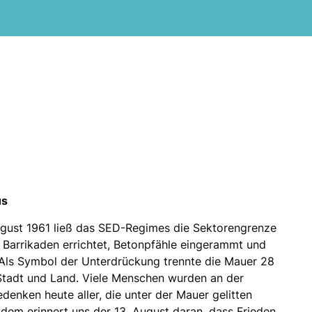
us
gust 1961 ließ das SED-Regimes die Sektorengrenze
n Barrikaden errichtet, Betonpfähle eingerammt und
Als Symbol der Unterdrückung trennte die Mauer 28
Stadt und Land. Viele Menschen wurden an der
edenken heute aller, die unter der Mauer gelitten
dem erinnert uns der 13. August daran, dass Frieden,