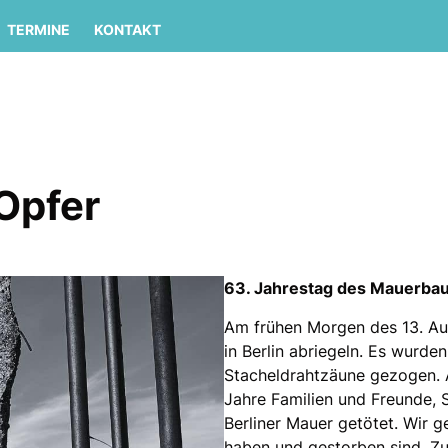
TERMINE
KONTAKT
Opfer
63. Jahrestag des Mauerba
Am frühen Morgen des 13. Au
in Berlin abriegeln. Es wurde
Stacheldrahtzäune gezogen. 
Jahre Familien und Freunde, 
Berliner Mauer getötet. Wir g
haben und gestorben sind. Zu