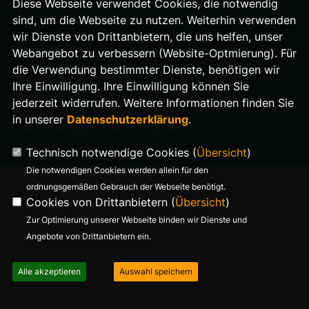
Diese Webseite verwendet Cookies, die notwendig
sind, um die Webseite zu nutzen. Weiterhin verwenden
wir Dienste von Drittanbietern, die uns helfen, unser
Stefanie Bung MdA
Webangebot zu verbessern (Website-Optmierung). Für
die Verwendung bestimmter Dienste, benötigen wir
Warnemünder Straße 29
Ihre Einwilligung. Ihre Einwilligung können Sie
14199 Berlin
jederzeit widerrufen. Weitere Informationen finden Sie
Telefon: 0176 321 977 18
in unserer
Datenschutzerklärung
.
E-Mail: info@stefanie-bung.de
Technisch notwendige Cookies (
Übersicht
)
Die notwendigen Cookies werden allein für den
ordnungsgemäßen Gebrauch der Webseite benötigt.
Cookies von Drittanbietern (
Übersicht
)
Zur Optimierung unserer Webseite binden wir Dienste und
Angebote von Drittanbietern ein.
Alle akzeptieren
Auswahl speichern