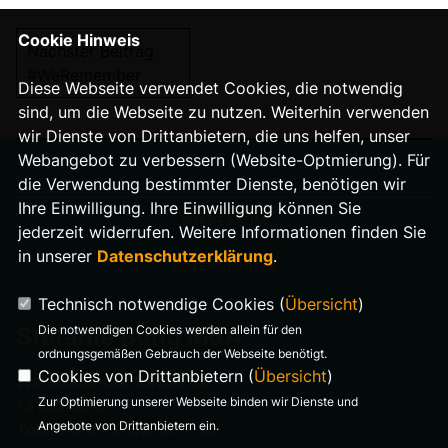
Cookie Hinweis
Nächster Beitrag
#WeRemember
Diese Webseite verwendet Cookies, die notwendig
sind, um die Webseite zu nutzen. Weiterhin verwenden
wir Dienste von Drittanbietern, die uns helfen, unser
Webangebot zu verbessern (Website-Optmierung). Für
die Verwendung bestimmter Dienste, benötigen wir
Ihre Einwilligung. Ihre Einwilligung können Sie
IMPRESSUM
jederzeit widerrufen. Weitere Informationen finden Sie
in unserer
Datenschutzerklärung
.
DATENSCHUTZ
Technisch notwendige Cookies (
Übersicht
)
Die notwendigen Cookies werden allein für den
Stefanie Bung MdA
ordnungsgemäßen Gebrauch der Webseite benötigt.
Cookies von Drittanbietern (
Übersicht
)
Warnemünder Straße 29
Zur Optimierung unserer Webseite binden wir Dienste und
14199 Berlin
Angebote von Drittanbietern ein.
Telefon: 0176 321 977 18