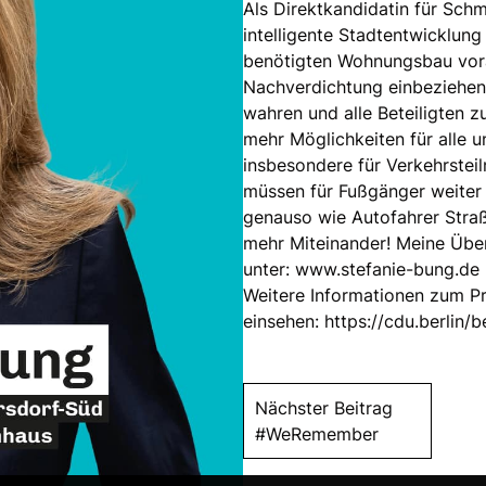
Als Direktkandidatin für Sch
intelligente Stadtentwicklung
benötigten Wohnungsbau vora
Nachverdichtung einbeziehen
wahren und alle Beteiligten 
mehr Möglichkeiten für alle u
insbesondere für Verkehrste
müssen für Fußgänger weiter
genauso wie Autofahrer Straß
mehr Miteinander! Meine Über
unter:
www.stefanie-bung.de
Weitere Informationen zum P
einsehen:
https://cdu.berlin/b
Nächster Beitrag
#WeRemember