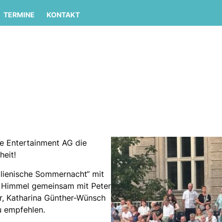
TERMINE
KONTAKT
he Entertainment AG die
heit!
alienische Sommernacht“ mit
m Himmel gemeinsam mit Peter
r, Katharina Günther-Wünsch
u empfehlen.