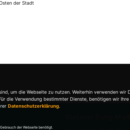
Osten der Stadt
nd, um die Webseite zu nutzen. Weiterhin verwenden wir Die
 die Verwendung bestimmter Dienste, benötigen wir Ihre Ein
erer
Datenschutzerklärung
.
Stefanie Bung Md
Gebrauch der Webseite benötigt.
Warnemünder Straße 29